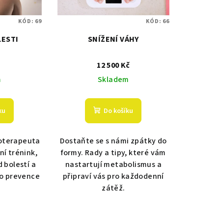
KÓD:
69
KÓD:
66
LESTI
SNÍŽENÍ VÁHY
č
12 500 Kč
m
Skladem
ku
Do košíku
oterapeuta
Dostaňte se s námi zpátky do
ní trénink,
formy. Rady a tipy, které vám
d bolestí a
nastartují metabolismus a
ko prevence
připraví vás pro každodenní
.
zátěž.