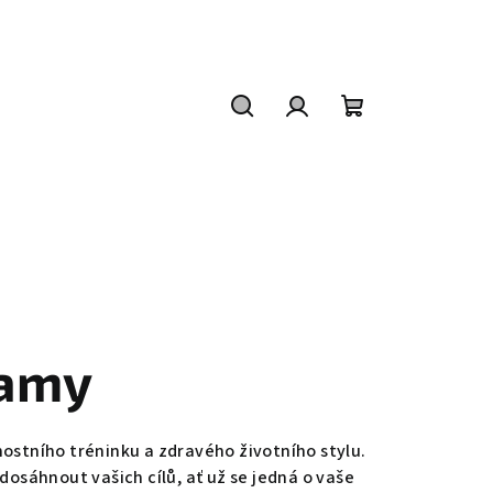
Hledat
Přihlášení
Nákupní
košík
amy
nnostního tréninku a zdravého životního stylu.
osáhnout vašich cílů, ať už se jedná o vaše