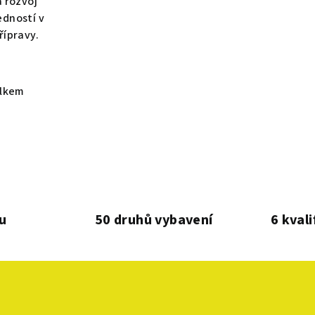
 rozvoj
dností v
řípravy.
elkem
u
50 druhů vybavení
6 kval