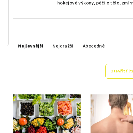
hokejové výkony, péči o tělo, zmírn
Ř
Nejlevnější
Nejdražší
Abecedně
a
z
e
Otevřít filt
n
V
í
ý
p
p
r
i
o