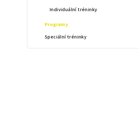
t
Individuální tréninky
r
a
Programy
n
Speciální tréninky
n
í
p
a
n
e
l