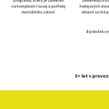
programu, který je zaměřen
zaměřených na
na komplexní rozvoj a potřeby
hokejových dove
mentálního zdraví.
oblasti suché p
5
položek c
O
v
l
á
d
a
c
5+ let v provoz
í
p
r
v