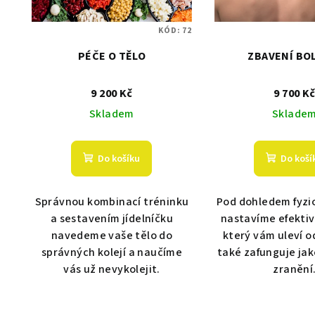
s
d
KÓD:
72
p
u
PÉČE O TĚLO
ZBAVENÍ BO
r
k
o
t
9 200 Kč
9 700 K
Skladem
Sklade
d
ů
u
Do košíku
Do koší
k
t
Správnou kombinací tréninku
Pod dohledem fyzi
a sestavením jídelníčku
nastavíme efektiv
ů
navedeme vaše tělo do
který vám uleví o
správných kolejí a naučíme
také zafunguje ja
vás už nevykolejit.
zranění