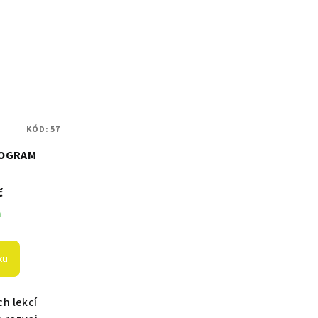
KÓD:
57
ROGRAM
č
m
ku
ch lekcí