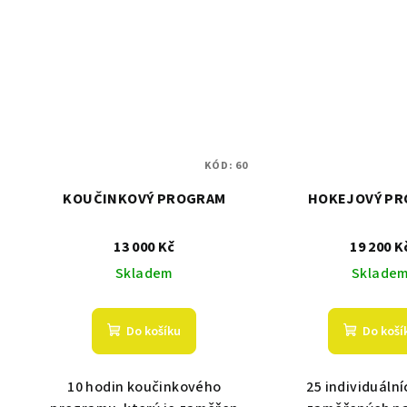
KÓD:
60
KOUČINKOVÝ PROGRAM
HOKEJOVÝ P
13 000 Kč
19 200 K
Skladem
Sklade
Do košíku
Do koší
10 hodin koučinkového
25 individuální